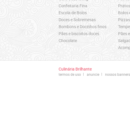
Confeitaria Fina
Pratos
Escola de Bolos
Bolos 
Doces e Sobremesas
Pizza
Bombons e Docinhos finos
Temper
Pães e biscoitos doces
Pães e
Chocolate
Salgad
Acomp
Culinária Brilhante
termos de uso
anuncie
nossos banners