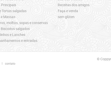
 Principais
Receitas dos amigos
e Tortas salgadas
Faça e venda
s e Massas
sem glúten
os, molhos, sopas e conservas
 Biscoitos salgados
inhos e Lanches
anhamentos e entradas
© Coppyri
contato