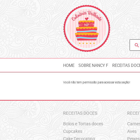
search
HOME
SOBRE NANCY F
RECEITAS DOC
Você não tem permissão para acessar esta seção!
RECEITAS DOCES
RECEI
Bolos e Tortas doces
Carne
Cupcakes
Aves
Cake Decorating
Peixes