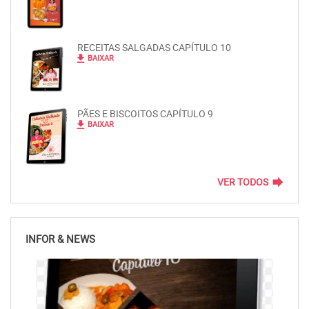
RECEITAS SALGADAS CAPÍTULO 10
file_download
BAIXAR
PÃES E BISCOITOS CAPÍTULO 9
file_download
BAIXAR
forward
VER TODOS
INFOR & NEWS