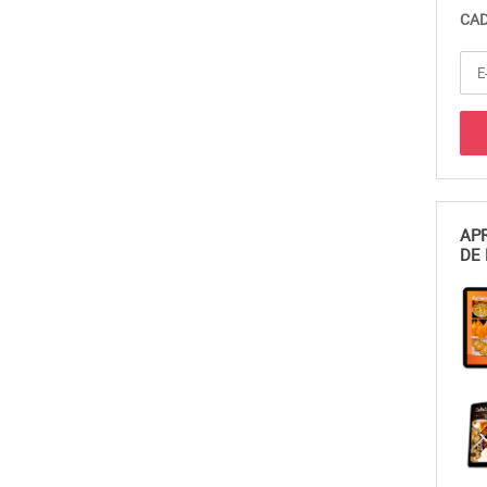
CAD
APR
DE 