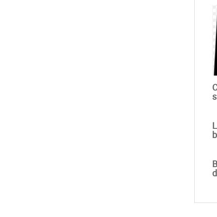
C
s
L
b
B
d