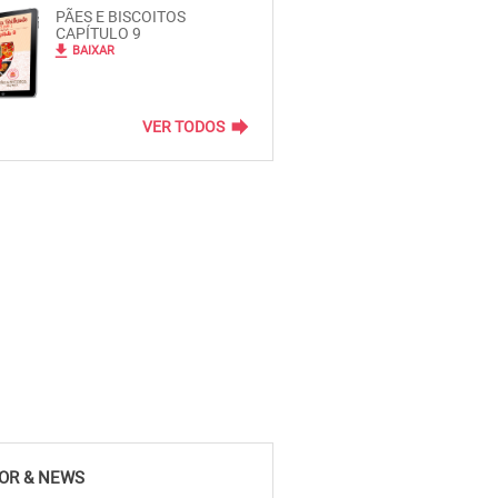
PÃES E BISCOITOS
CAPÍTULO 9
file_download
BAIXAR
forward
VER TODOS
OR & NEWS