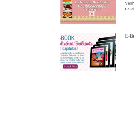
Venh
rece
E-B