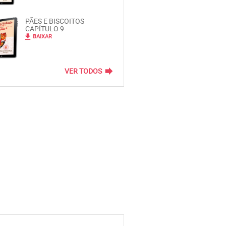
PÃES E BISCOITOS
CAPÍTULO 9
file_download
BAIXAR
forward
VER TODOS