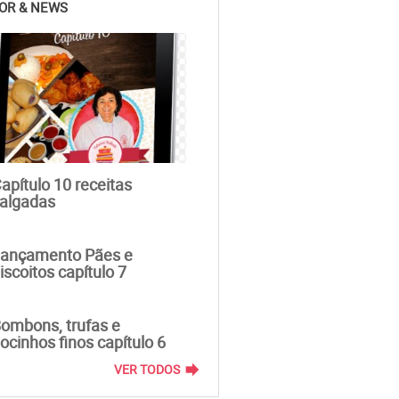
OR & NEWS
apítulo 10 receitas
algadas
ançamento Pães e
iscoitos capítulo 7
ombons, trufas e
ocinhos finos capítulo 6
forward
VER TODOS