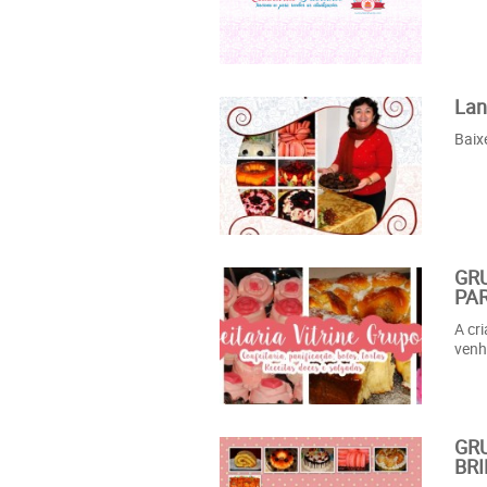
Lan
Baix
GRU
PAR
A cr
venh
GRU
BRI