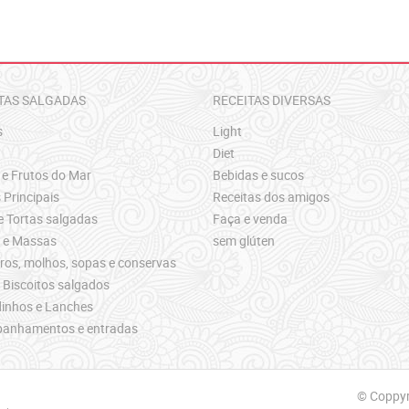
TAS SALGADAS
RECEITAS DIVERSAS
s
Light
Diet
 e Frutos do Mar
Bebidas e sucos
 Principais
Receitas dos amigos
e Tortas salgadas
Faça e venda
s e Massas
sem glúten
os, molhos, sopas e conservas
 Biscoitos salgados
inhos e Lanches
anhamentos e entradas
© Coppyri