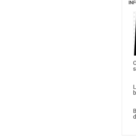
INF
C
s
L
b
B
d