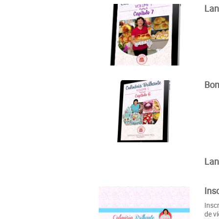
Lan
Bom
Lan
Ins
Insc
de v