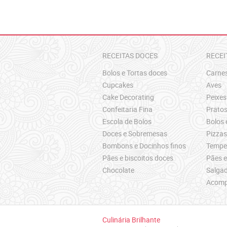
RECEITAS DOCES
RECEI
Bolos e Tortas doces
Carne
Cupcakes
Aves
Cake Decorating
Peixes
Confeitaria Fina
Pratos
Escola de Bolos
Bolos 
Doces e Sobremesas
Pizza
Bombons e Docinhos finos
Temper
Pães e biscoitos doces
Pães e
Chocolate
Salgad
Acomp
Culinária Brilhante