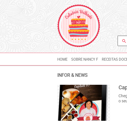
search
HOME
SOBRE NANCY F
RECEITAS DOC
INFOR & NEWS
Cap
Cheg
o se