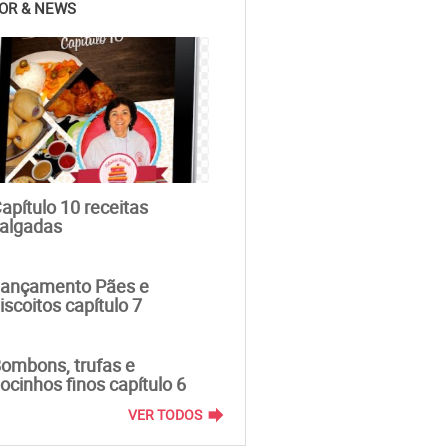
OR & NEWS
apítulo 10 receitas
algadas
ançamento Pães e
iscoitos capítulo 7
ombons, trufas e
ocinhos finos capítulo 6
forward
VER TODOS