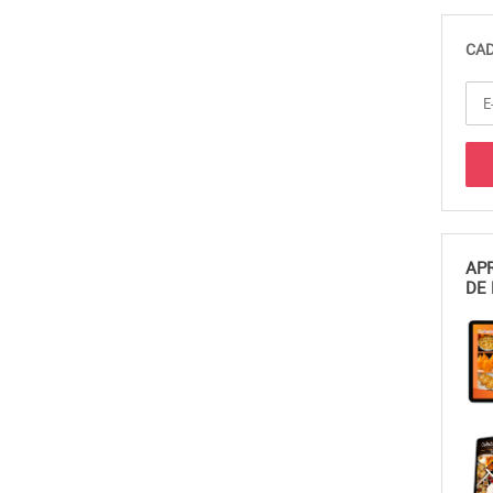
CAD
APR
DE 