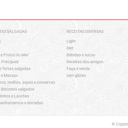
TAS SALGADAS
RECEITAS DIVERSAS
s
Light
Diet
 e Frutos do Mar
Bebidas e sucos
 Principais
Receitas dos amigos
e Tortas salgadas
Faça e venda
s e Massas
sem glúten
os, molhos, sopas e conservas
 Biscoitos salgados
inhos e Lanches
anhamentos e entradas
© Coppyri