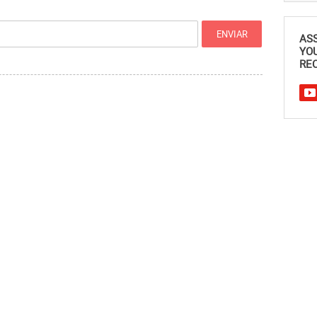
AS
YO
REC