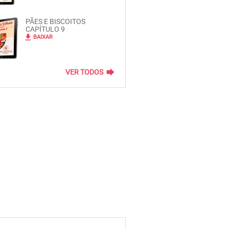
PÃES E BISCOITOS
CAPÍTULO 9
file_download
BAIXAR
forward
VER TODOS