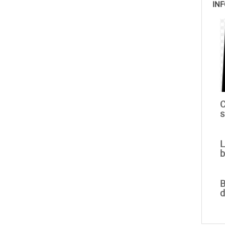
INF
C
s
L
b
B
d