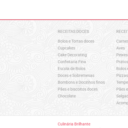
RECEITAS DOCES
RECEI
Bolos e Tortas doces
Carne
Cupcakes
Aves
Cake Decorating
Peixes
Confeitaria Fina
Pratos
Escola de Bolos
Bolos 
Doces e Sobremesas
Pizza
Bombons e Docinhos finos
Temper
Pães e biscoitos doces
Pães e
Chocolate
Salgad
Acomp
Culinária Brilhante