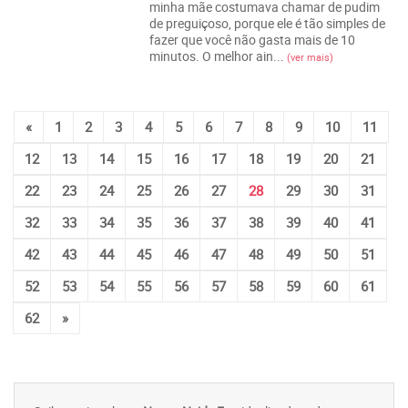
minha mãe costumava chamar de pudim
de preguiçoso, porque ele é tão simples de
fazer que você não gasta mais de 10
minutos. O melhor ain...
(ver mais)
«
1
2
3
4
5
6
7
8
9
10
11
12
13
14
15
16
17
18
19
20
21
22
23
24
25
26
27
28
29
30
31
32
33
34
35
36
37
38
39
40
41
42
43
44
45
46
47
48
49
50
51
52
53
54
55
56
57
58
59
60
61
62
»