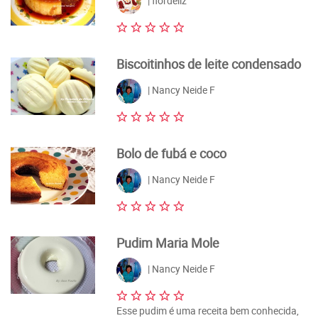
| flordeliz
Biscoitinhos de leite condensado
| Nancy Neide F
Bolo de fubá e coco
| Nancy Neide F
Pudim Maria Mole
| Nancy Neide F
Esse pudim é uma receita bem conhecida,