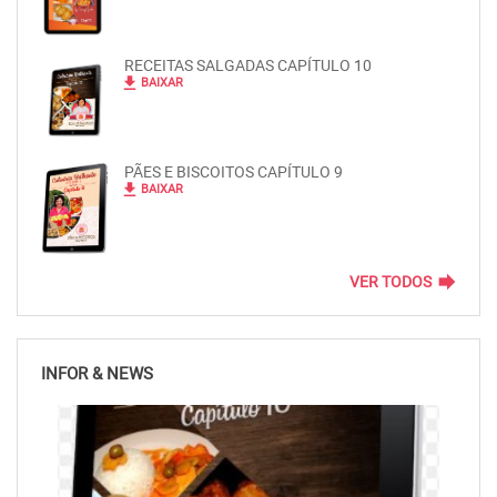
RECEITAS SALGADAS CAPÍTULO 10
file_download
BAIXAR
PÃES E BISCOITOS CAPÍTULO 9
file_download
BAIXAR
forward
VER TODOS
INFOR & NEWS