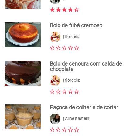
Bolo de fubá cremoso
| flordeliz
Bolo de cenoura com calda de
chocolate
| flordeliz
Paçoca de colher e de cortar
| Aline Kastein