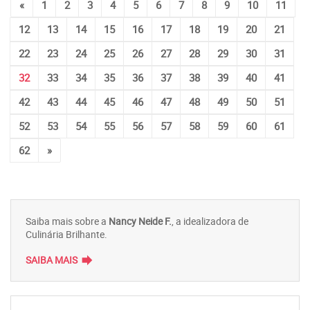
«
1
2
3
4
5
6
7
8
9
10
11
12
13
14
15
16
17
18
19
20
21
22
23
24
25
26
27
28
29
30
31
32
33
34
35
36
37
38
39
40
41
42
43
44
45
46
47
48
49
50
51
52
53
54
55
56
57
58
59
60
61
62
»
Saiba mais sobre a
Nancy Neide F.
, a idealizadora de
Culinária Brilhante.
forward
SAIBA MAIS