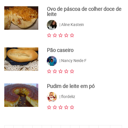
Ovo de páscoa de colher doce de
leite
| Aline Kastein
Pão caseiro
| Nancy Neide F
Pudim de leite em pó
| flordeliz