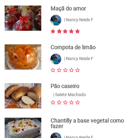
Maçã do amor
| Nancy Neide F
Compota de limão
| Nancy Neide F
Pão caseiro
| Salete Machado
Chantilly a base vegetal como
fazer
| Nancy Neide F