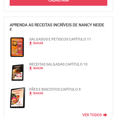
APRENDA AS RECEITAS INCRÍVEIS DE NANCY NEIDE
F.
SALGADOS E PETISCOS CAPÍTULO 11
file_download
BAIXAR
RECEITAS SALGADAS CAPÍTULO 10
file_download
BAIXAR
PÃES E BISCOITOS CAPÍTULO 9
file_download
BAIXAR
forward
VER TODOS