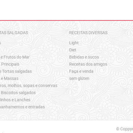
TAS SALGADAS
RECEITAS DIVERSAS
s
Light
Diet
 e Frutos do Mar
Bebidas e sucos
 Principais
Receitas dos amigos
e Tortas salgadas
Faça e venda
s e Massas
sem glúten
os, molhos, sopas e conservas
 Biscoitos salgados
inhos e Lanches
anhamentos e entradas
© Coppyri