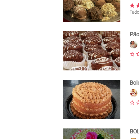
Tudo
Pão
Bol
BO