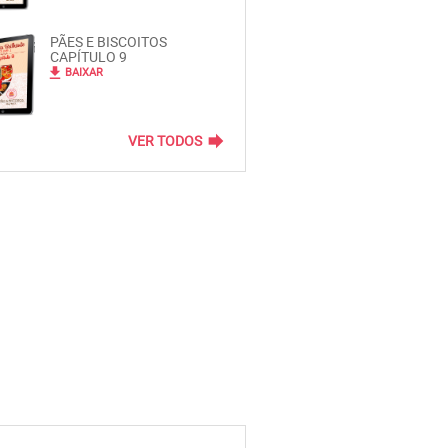
PÃES E BISCOITOS
CAPÍTULO 9
file_download
BAIXAR
forward
VER TODOS