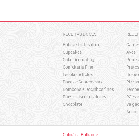
RECEITAS DOCES
RECEI
Bolos e Tortas doces
Carne
Cupcakes
Aves
Cake Decorating
Peixes
Confeitaria Fina
Pratos
Escola de Bolos
Bolos 
Doces e Sobremesas
Pizza
Bombons e Docinhos finos
Temper
Pães e biscoitos doces
Pães e
Chocolate
Salgad
Acomp
Culinária Brilhante