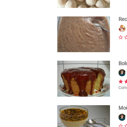
Rec
Bol
Comb
Mou