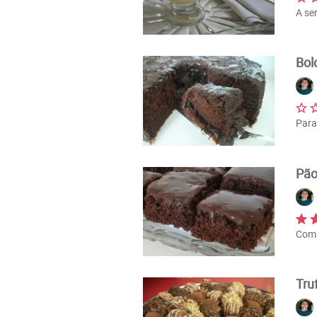
A se
Bol
Para
Pão
Comb
Tru