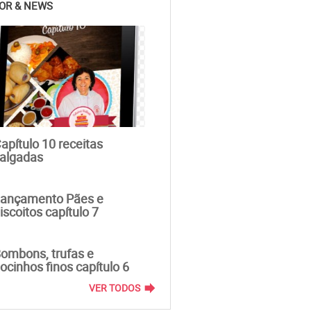
OR & NEWS
apítulo 10 receitas
algadas
ançamento Pães e
iscoitos capítulo 7
ombons, trufas e
ocinhos finos capítulo 6
forward
VER TODOS