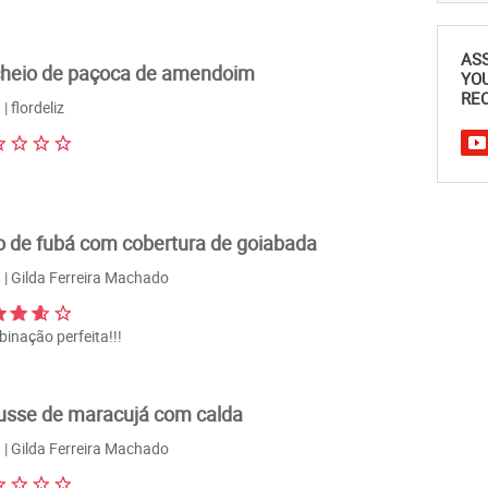
AS
heio de paçoca de amendoim
YO
REC
| flordeliz
o de fubá com cobertura de goiabada
| Gilda Ferreira Machado
inação perfeita!!!
sse de maracujá com calda
| Gilda Ferreira Machado