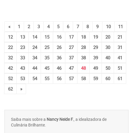
«
1
2
3
4
5
6
7
8
9
10
11
12
13
14
15
16
17
18
19
20
21
22
23
24
25
26
27
28
29
30
31
32
33
34
35
36
37
38
39
40
41
42
43
44
45
46
47
48
49
50
51
52
53
54
55
56
57
58
59
60
61
62
»
Saiba mais sobre a
Nancy Neide F.
, a idealizadora de
Culinária Brilhante.