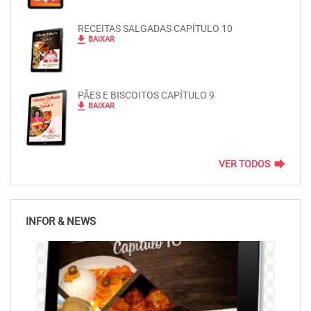
RECEITAS SALGADAS CAPÍTULO 10
file_download
BAIXAR
PÃES E BISCOITOS CAPÍTULO 9
file_download
BAIXAR
forward
VER TODOS
INFOR & NEWS