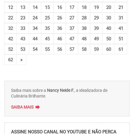
12
13
14
15
16
17
18
19
20
21
22
23
24
25
26
27
28
29
30
31
32
33
34
35
36
37
38
39
40
41
42
43
44
45
46
47
48
49
50
51
52
53
54
55
56
57
58
59
60
61
62
»
Saiba mais sobre a
Nancy Neide F.
, a idealizadora de
Culinária Brilhante.
forward
SAIBA MAIS
ASSINE NOSSO CANAL NO YOUTUBE E NÃO PERCA