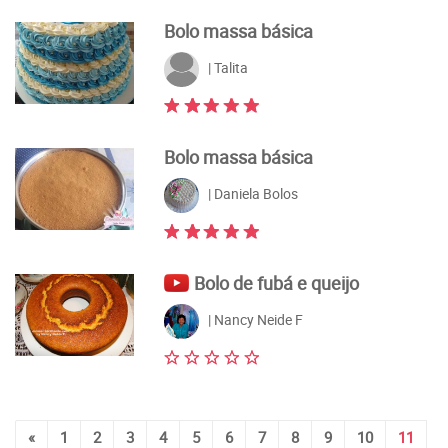
Bolo massa básica
| Talita
Bolo massa básica
| Daniela Bolos
Bolo de fubá e queijo
| Nancy Neide F
«
1
2
3
4
5
6
7
8
9
10
11