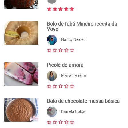
Bolo de fubá Mineiro receita da
Vovó
| Nancy Neide F
Picolé de amora
| Maria Ferreira
Bolo de chocolate massa básica
| Daniela Bolos