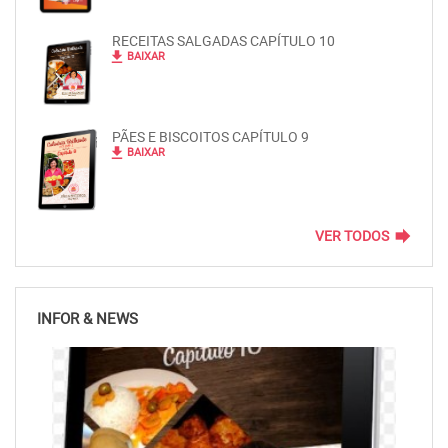
RECEITAS SALGADAS CAPÍTULO 10
file_download
BAIXAR
PÃES E BISCOITOS CAPÍTULO 9
file_download
BAIXAR
forward
VER TODOS
INFOR & NEWS