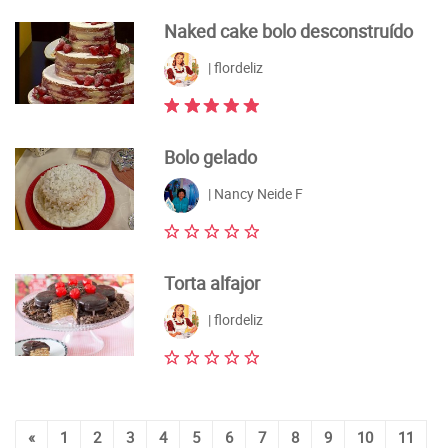
Naked cake bolo desconstruído
| flordeliz
Bolo gelado
| Nancy Neide F
Torta alfajor
| flordeliz
«
1
2
3
4
5
6
7
8
9
10
11