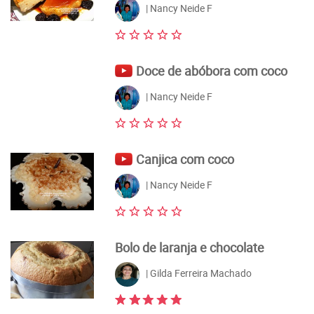
| Nancy Neide F
Doce de abóbora com coco
| Nancy Neide F
Canjica com coco
| Nancy Neide F
Bolo de laranja e chocolate
| Gilda Ferreira Machado