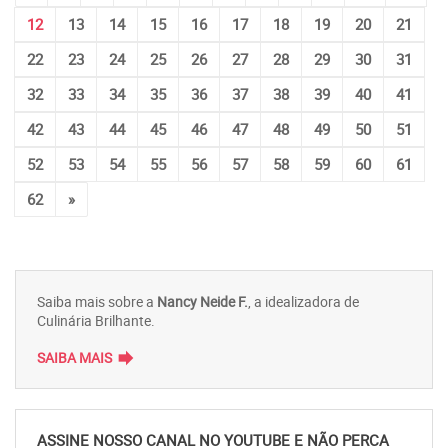
12
13
14
15
16
17
18
19
20
21
22
23
24
25
26
27
28
29
30
31
32
33
34
35
36
37
38
39
40
41
42
43
44
45
46
47
48
49
50
51
52
53
54
55
56
57
58
59
60
61
62
»
Saiba mais sobre a
Nancy Neide F.
, a idealizadora de
Culinária Brilhante.
forward
SAIBA MAIS
ASSINE NOSSO CANAL NO YOUTUBE E NÃO PERCA