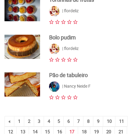
| flordeliz
Bolo pudim
| flordeliz
Pão de tabuleiro
| Nancy Neide F
«
1
2
3
4
5
6
7
8
9
10
11
12
13
14
15
16
17
18
19
20
21