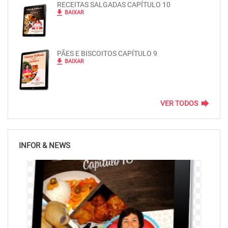
RECEITAS SALGADAS CAPÍTULO 10
file_download
BAIXAR
PÃES E BISCOITOS CAPÍTULO 9
file_download
BAIXAR
forward
VER TODOS
INFOR & NEWS