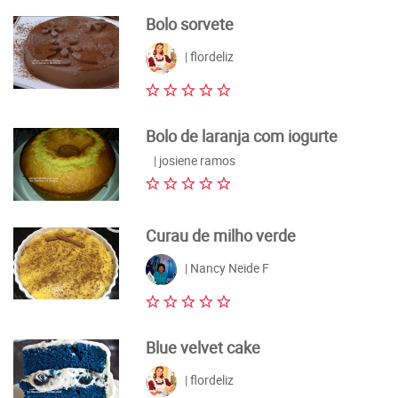
Bolo sorvete
| flordeliz
Bolo de laranja com iogurte
| josiene ramos
Curau de milho verde
| Nancy Neide F
Blue velvet cake
| flordeliz