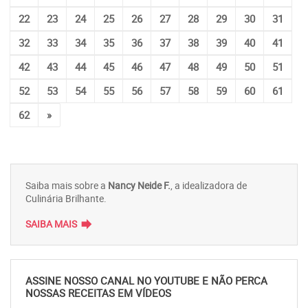
22
23
24
25
26
27
28
29
30
31
32
33
34
35
36
37
38
39
40
41
42
43
44
45
46
47
48
49
50
51
52
53
54
55
56
57
58
59
60
61
62
»
Saiba mais sobre a
Nancy Neide F.
, a idealizadora de
Culinária Brilhante.
forward
SAIBA MAIS
ASSINE NOSSO CANAL NO YOUTUBE E NÃO PERCA
NOSSAS RECEITAS EM VÍDEOS