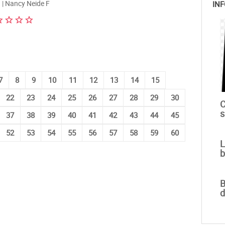
| Nancy Neide F
INF
7
8
9
10
11
12
13
14
15
22
23
24
25
26
27
28
29
30
C
s
37
38
39
40
41
42
43
44
45
52
53
54
55
56
57
58
59
60
L
b
B
d