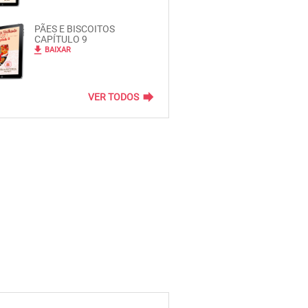
PÃES E BISCOITOS
CAPÍTULO 9
file_download
BAIXAR
forward
VER TODOS