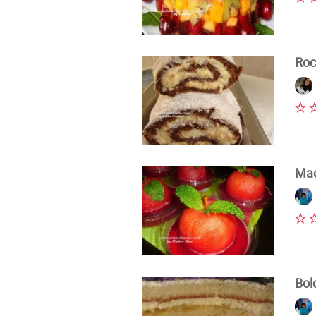
Roc
Maç
Bol