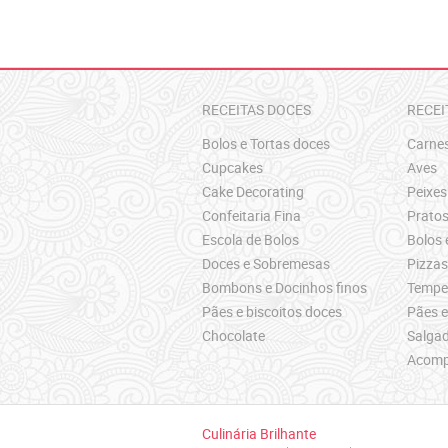
RECEITAS DOCES
RECEI
Bolos e Tortas doces
Carne
Cupcakes
Aves
Cake Decorating
Peixes
Confeitaria Fina
Pratos
Escola de Bolos
Bolos 
Doces e Sobremesas
Pizza
Bombons e Docinhos finos
Temper
Pães e biscoitos doces
Pães e
Chocolate
Salgad
Acomp
Culinária Brilhante