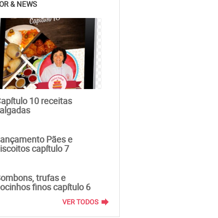
OR & NEWS
apítulo 10 receitas
algadas
ançamento Pães e
iscoitos capítulo 7
ombons, trufas e
ocinhos finos capítulo 6
forward
VER TODOS