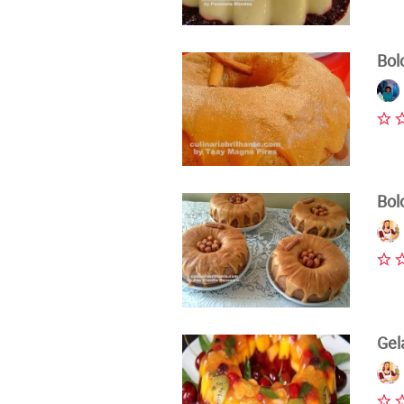
Bol
Bol
Gel