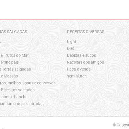
TAS SALGADAS
RECEITAS DIVERSAS
s
Light
Diet
 e Frutos do Mar
Bebidas e sucos
 Principais
Receitas dos amigos
e Tortas salgadas
Faça e venda
s e Massas
sem glúten
os, molhos, sopas e conservas
 Biscoitos salgados
inhos e Lanches
anhamentos e entradas
© Coppyri