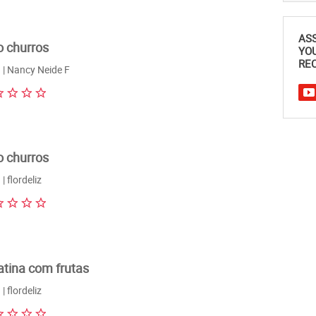
AS
o churros
YO
REC
| Nancy Neide F
o churros
| flordeliz
atina com frutas
| flordeliz