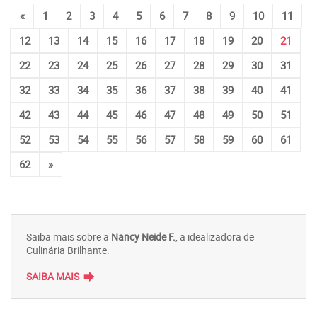
«
1
2
3
4
5
6
7
8
9
10
11
12
13
14
15
16
17
18
19
20
21
22
23
24
25
26
27
28
29
30
31
32
33
34
35
36
37
38
39
40
41
42
43
44
45
46
47
48
49
50
51
52
53
54
55
56
57
58
59
60
61
62
»
Saiba mais sobre a
Nancy Neide F.
, a idealizadora de
Culinária Brilhante.
forward
SAIBA MAIS