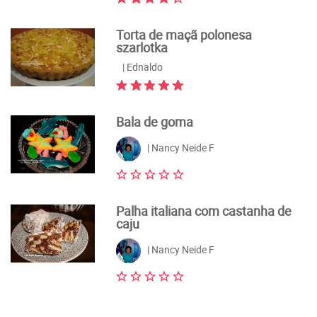
Torta de maçã polonesa
szarlotka
| Ednaldo
Bala de goma
| Nancy Neide F
Palha italiana com castanha de
caju
| Nancy Neide F