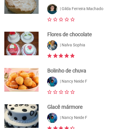
| Gilda Ferreira Machado
Flores de chocolate
| Nalva Sophia
Bolinho de chuva
| Nancy Neide F
Glacê mármore
| Nancy Neide F