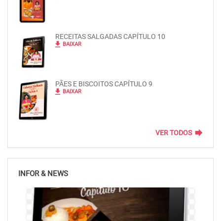
RECEITAS SALGADAS CAPÍTULO 10
file_download
BAIXAR
PÃES E BISCOITOS CAPÍTULO 9
file_download
BAIXAR
forward
VER TODOS
INFOR & NEWS