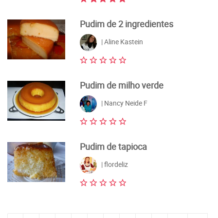
Pudim de 2 ingredientes
| Aline Kastein
Pudim de milho verde
| Nancy Neide F
Pudim de tapioca
| flordeliz