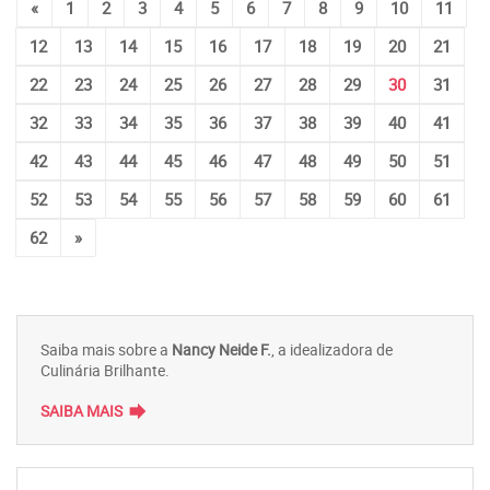
«
1
2
3
4
5
6
7
8
9
10
11
12
13
14
15
16
17
18
19
20
21
22
23
24
25
26
27
28
29
30
31
32
33
34
35
36
37
38
39
40
41
42
43
44
45
46
47
48
49
50
51
52
53
54
55
56
57
58
59
60
61
62
»
Saiba mais sobre a
Nancy Neide F.
, a idealizadora de
Culinária Brilhante.
forward
SAIBA MAIS