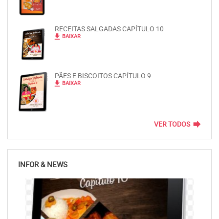
RECEITAS SALGADAS CAPÍTULO 10
file_download
BAIXAR
PÃES E BISCOITOS CAPÍTULO 9
file_download
BAIXAR
forward
VER TODOS
INFOR & NEWS