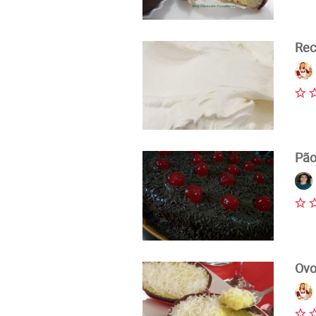
Rec
Pão
Ovo