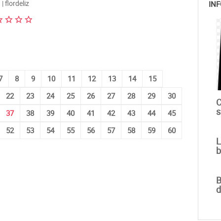
| flordeliz
INF
7
8
9
10
11
12
13
14
15
22
23
24
25
26
27
28
29
30
C
s
37
38
39
40
41
42
43
44
45
52
53
54
55
56
57
58
59
60
L
b
B
d