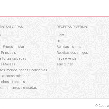
TAS SALGADAS
RECEITAS DIVERSAS
s
Light
Diet
 e Frutos do Mar
Bebidas e sucos
 Principais
Receitas dos amigos
e Tortas salgadas
Faça e venda
s e Massas
sem glúten
os, molhos, sopas e conservas
 Biscoitos salgados
inhos e Lanches
anhamentos e entradas
© Coppyri