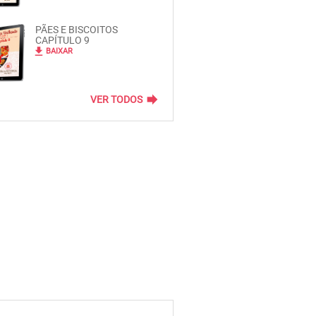
PÃES E BISCOITOS
CAPÍTULO 9
file_download
BAIXAR
forward
VER TODOS