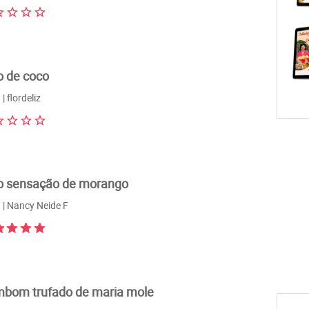
o de coco
| flordeliz
o sensação de morango
| Nancy Neide F
bom trufado de maria mole