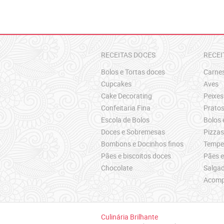
RECEITAS DOCES
RECEI
Bolos e Tortas doces
Carne
Cupcakes
Aves
Cake Decorating
Peixes
Confeitaria Fina
Pratos
Escola de Bolos
Bolos 
Doces e Sobremesas
Pizza
Bombons e Docinhos finos
Temper
Pães e biscoitos doces
Pães e
Chocolate
Salgad
Acomp
Culinária Brilhante