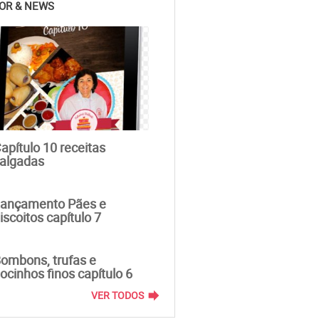
OR & NEWS
apítulo 10 receitas
algadas
ançamento Pães e
iscoitos capítulo 7
ombons, trufas e
ocinhos finos capítulo 6
forward
VER TODOS