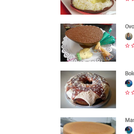
Ovo
Bol
Mas