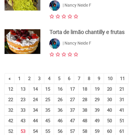
| Nancy Neide F
Torta de limão chantilly e frutas
| Nancy Neide F
«
1
2
3
4
5
6
7
8
9
10
11
12
13
14
15
16
17
18
19
20
21
22
23
24
25
26
27
28
29
30
31
32
33
34
35
36
37
38
39
40
41
42
43
44
45
46
47
48
49
50
51
52
53
54
55
56
57
58
59
60
61