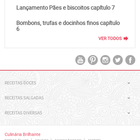
Lançamento Pães e biscoitos capítulo 7
Bombons, trufas e docinhos finos capítulo
6
forward
VER TODOS
RECEITAS DOCES
RECEITAS SALGADAS
RECEITAS DIVERSAS
Culinária Brilhante
termos de uso
anuncie
nossos banners
contato