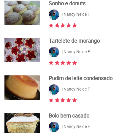
Sonho e donuts
| Nancy Neide F
Tartelete de morango
| Nancy Neide F
Pudim de leite condensado
| Nancy Neide F
Bolo bem casado
| Nancy Neide F