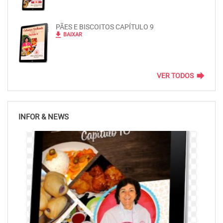
PÃES E BISCOITOS CAPÍTULO 9
file_download
BAIXAR
forward
VER TODOS
INFOR & NEWS