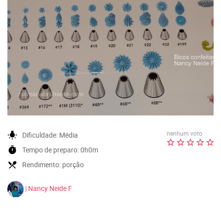
nenhum voto
wb_incandescent
Dificuldade:
Média
timer
Tempo de preparo:
0h0m
local_dining
Rendimento:
porção
| Nancy Neide F