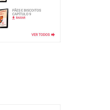
PÃES E BISCOITOS
CAPÍTULO 9
file_download
BAIXAR
forward
VER TODOS