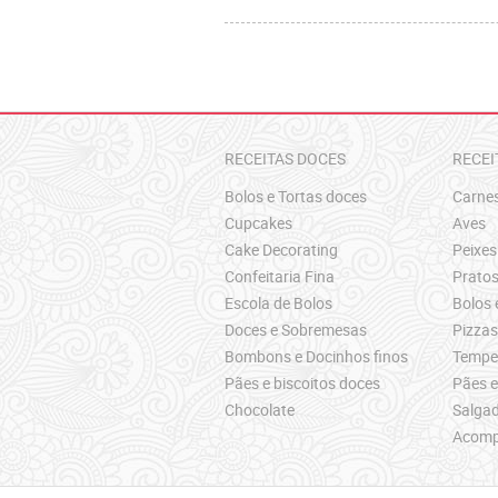
RECEITAS DOCES
RECEI
Bolos e Tortas doces
Carne
Cupcakes
Aves
Cake Decorating
Peixes
Confeitaria Fina
Pratos
Escola de Bolos
Bolos 
Doces e Sobremesas
Pizza
Bombons e Docinhos finos
Temper
Pães e biscoitos doces
Pães e
Chocolate
Salgad
Acomp