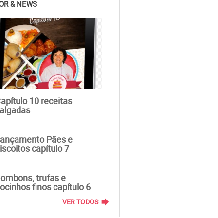
OR & NEWS
apítulo 10 receitas
algadas
ançamento Pães e
iscoitos capítulo 7
ombons, trufas e
ocinhos finos capítulo 6
forward
VER TODOS