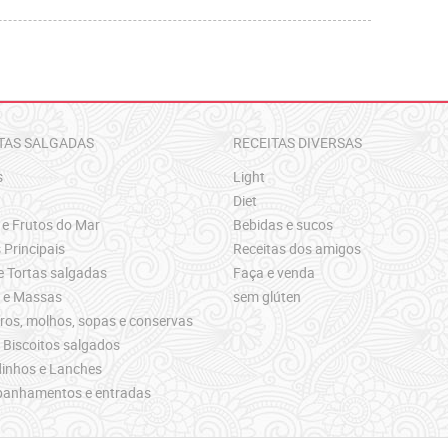
TAS SALGADAS
RECEITAS DIVERSAS
s
Light
Diet
 e Frutos do Mar
Bebidas e sucos
 Principais
Receitas dos amigos
e Tortas salgadas
Faça e venda
s e Massas
sem glúten
os, molhos, sopas e conservas
 Biscoitos salgados
inhos e Lanches
anhamentos e entradas