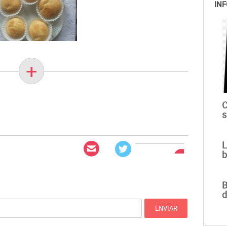
INF
+
C
s
L
b
B
d