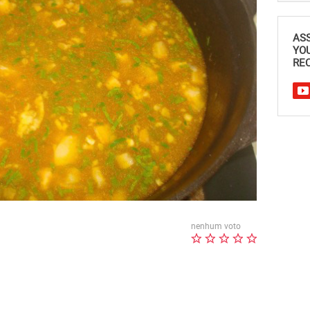
AS
YO
REC
nenhum voto