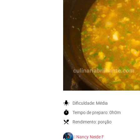
wb_incandescent
Dificuldade:
Média
timer
Tempo de preparo:
0h0m
local_dining
Rendimento:
porção
| Nancy Neide F