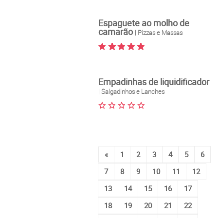
Espaguete ao molho de
camarão
| Pizzas e Massas
Empadinhas de liquidificador
| Salgadinhos e Lanches
«
1
2
3
4
5
6
7
8
9
10
11
12
13
14
15
16
17
18
19
20
21
22