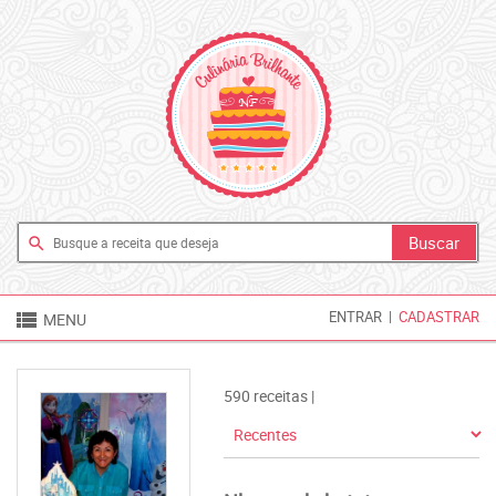
search

ENTRAR
|
CADASTRAR
MENU
590 receitas |