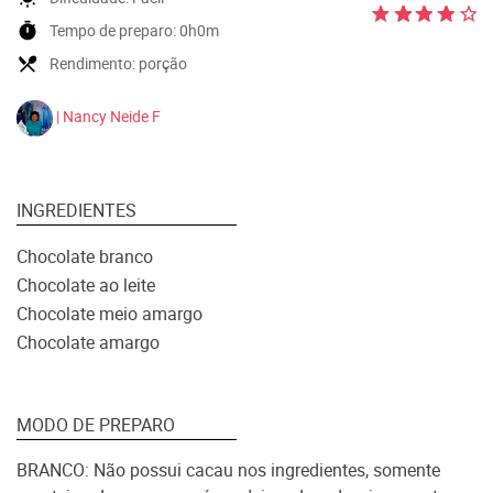
timer
Tempo de preparo:
0h0m
local_dining
Rendimento:
porção
| Nancy Neide F
INGREDIENTES
Chocolate branco
Chocolate ao leite
Chocolate meio amargo
Chocolate amargo
MODO DE PREPARO
BRANCO: Não possui cacau nos ingredientes, somente