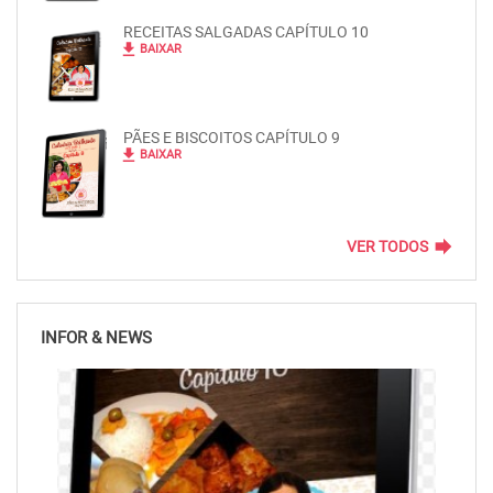
RECEITAS SALGADAS CAPÍTULO 10
file_download
BAIXAR
PÃES E BISCOITOS CAPÍTULO 9
file_download
BAIXAR
forward
VER TODOS
INFOR & NEWS