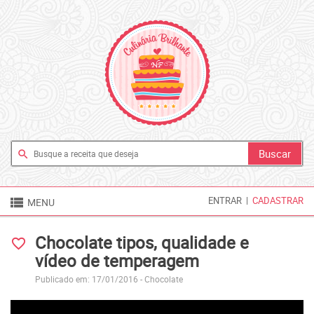
search

ENTRAR
|
CADASTRAR
MENU
Chocolate tipos, qualidade e
favorite_border
vídeo de temperagem
Publicado em: 17/01/2016 -
Chocolate