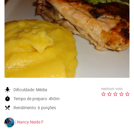
nenhum voto
wb_incandescent
Dificuldade:
Média
timer
Tempo de preparo:
4h0m
local_dining
Rendimento:
6 porções
| Nancy Neide F