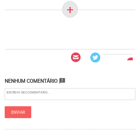
+
NENHUM COMENTÁRIO
announcement