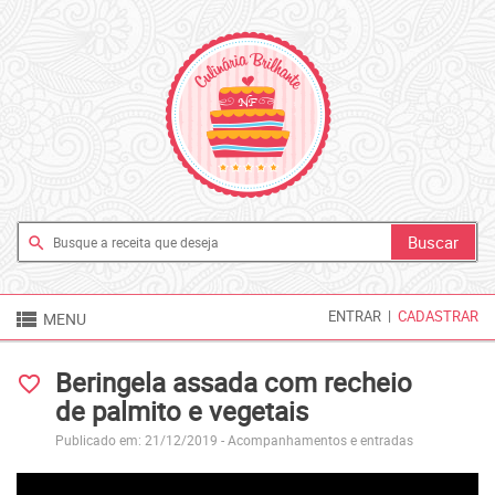
search

ENTRAR
|
CADASTRAR
MENU
Beringela assada com recheio
favorite_border
de palmito e vegetais
Publicado em: 21/12/2019 -
Acompanhamentos e entradas