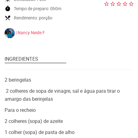
timer
Tempo de preparo:
0h0m
local_dining
Rendimento:
porção
| Nancy Neide F
INGREDIENTES
2 beringelas
2 colheres de sopa de vinagre, sal e água para tirar o
amargo das berinjelas
Para o recheio
2 colheres (sopa) de azeite
1 colher (sopa) de pasta de alho