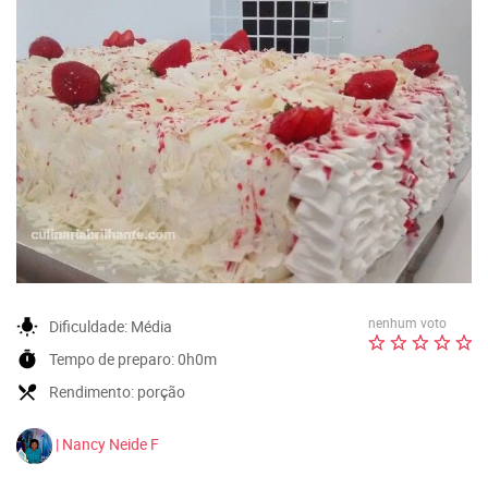
nenhum voto
wb_incandescent
Dificuldade:
Média
timer
Tempo de preparo:
0h0m
local_dining
Rendimento:
porção
| Nancy Neide F