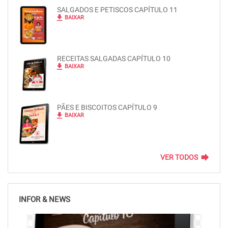
SALGADOS E PETISCOS CAPÍTULO 11
file_download
BAIXAR
RECEITAS SALGADAS CAPÍTULO 10
file_download
BAIXAR
PÃES E BISCOITOS CAPÍTULO 9
file_download
BAIXAR
forward
VER TODOS
INFOR & NEWS