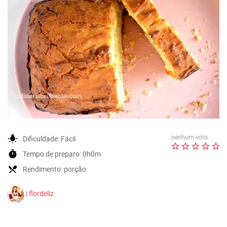
nenhum voto
wb_incandescent
Dificuldade:
Fácil
timer
Tempo de preparo:
0h0m
local_dining
Rendimento:
porção
| flordeliz