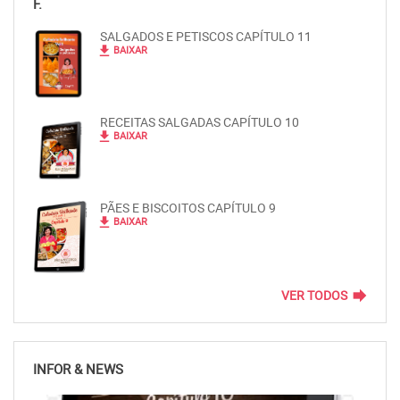
F.
SALGADOS E PETISCOS CAPÍTULO 11
file_download
BAIXAR
RECEITAS SALGADAS CAPÍTULO 10
file_download
BAIXAR
PÃES E BISCOITOS CAPÍTULO 9
file_download
BAIXAR
forward
VER TODOS
INFOR & NEWS