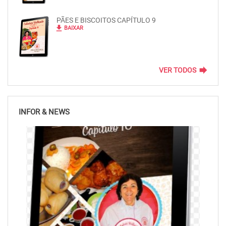
PÃES E BISCOITOS CAPÍTULO 9
file_download
BAIXAR
forward
VER TODOS
INFOR & NEWS