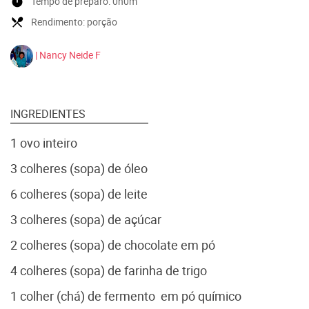
timer
Tempo de preparo:
0h0m
local_dining
Rendimento:
porção
| Nancy Neide F
INGREDIENTES
1 ovo inteiro
3 colheres (sopa) de óleo
6 colheres (sopa) de leite
3 colheres (sopa) de açúcar
2 colheres (sopa) de chocolate em pó
4 colheres (sopa) de farinha de trigo
1 colher (chá) de fermento em pó químico