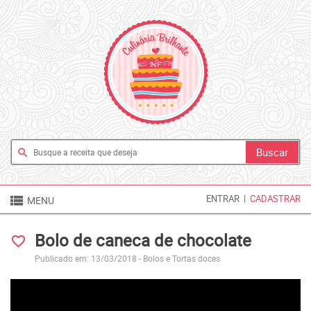
search

ENTRAR
|
CADASTRAR
MENU
Bolo de caneca de chocolate
favorite_border
Publicado em: 13/03/2018 -
Bolos e Tortas doces