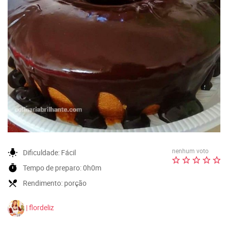
nenhum voto
wb_incandescent
Dificuldade:
Fácil
timer
Tempo de preparo:
0h0m
local_dining
Rendimento:
porção
| flordeliz