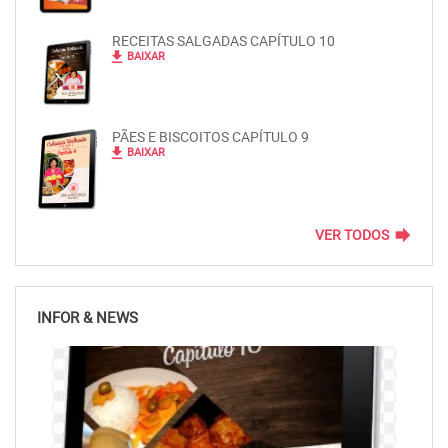
RECEITAS SALGADAS CAPÍTULO 10
file_download
BAIXAR
PÃES E BISCOITOS CAPÍTULO 9
file_download
BAIXAR
forward
VER TODOS
INFOR & NEWS