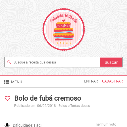
search

ENTRAR
|
CADASTRAR
MENU
Bolo de fubá cremoso
favorite_border
Publicado em: 06/02/2018 -
Bolos e Tortas doces
nenhum voto
wb_incandescent
Dificuldade:
Fácil