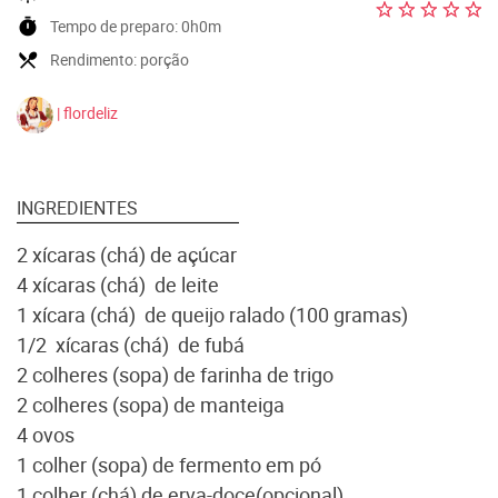
timer
Tempo de preparo:
0h0m
local_dining
Rendimento:
porção
| flordeliz
INGREDIENTES
2 xícaras (chá) de açúcar
4
xícaras (chá)
de leite
1
xícara (chá)
de queijo ralado (100 gramas)
1/2
xícaras (chá)
de fubá
2 colheres (sopa) de farinha de trigo
2 colheres (sopa) de manteiga
4 ovos
1 colher (sopa) de fermento em pó
1 colher (chá) de erva-doce(opcional)