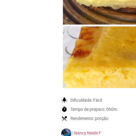
wb_incandescent
Dificuldade:
Fácil
timer
Tempo de preparo:
0h0m
local_dining
Rendimento:
porção
| Nancy Neide F