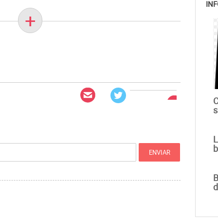
INF
+
C
s
L
b
B
d