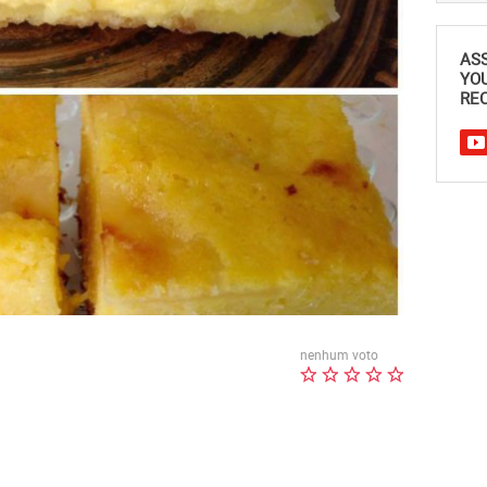
AS
YO
REC
nenhum voto