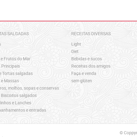
TAS SALGADAS
RECEITAS DIVERSAS
s
Light
Diet
 e Frutos do Mar
Bebidas e sucos
 Principais
Receitas dos amigos
e Tortas salgadas
Faça e venda
s e Massas
sem glúten
os, molhos, sopas e conservas
 Biscoitos salgados
inhos e Lanches
anhamentos e entradas
© Coppyri