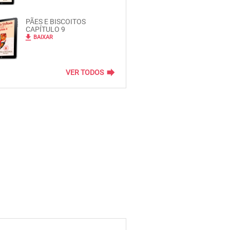
PÃES E BISCOITOS
CAPÍTULO 9
file_download
BAIXAR
forward
VER TODOS