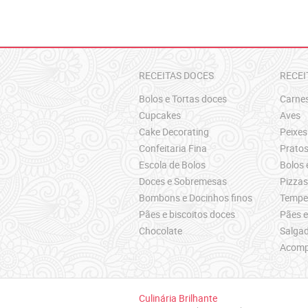
RECEITAS DOCES
RECEI
Bolos e Tortas doces
Carne
Cupcakes
Aves
Cake Decorating
Peixes
Confeitaria Fina
Pratos
Escola de Bolos
Bolos 
Doces e Sobremesas
Pizza
Bombons e Docinhos finos
Temper
Pães e biscoitos doces
Pães e
Chocolate
Salgad
Acomp
Culinária Brilhante