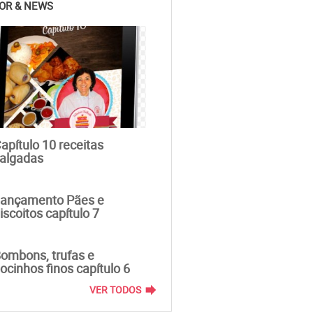
OR & NEWS
apítulo 10 receitas
algadas
ançamento Pães e
iscoitos capítulo 7
ombons, trufas e
ocinhos finos capítulo 6
forward
VER TODOS