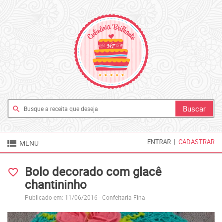
search

ENTRAR
|
CADASTRAR
MENU
Bolo decorado com glacê
favorite_border
chantininho
Publicado em: 11/06/2016 -
Confeitaria Fina