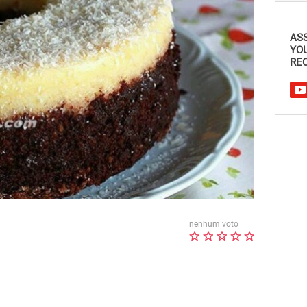
AS
YO
REC
nenhum voto