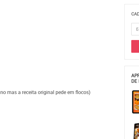
CAD
APR
DE 
ino mas a receita original pede em flocos)