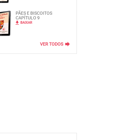
PÃES E BISCOITOS
CAPÍTULO 9
file_download
BAIXAR
forward
VER TODOS