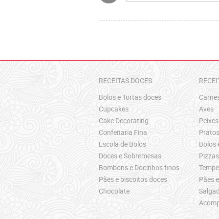
RECEITAS DOCES
RECEI
Bolos e Tortas doces
Carne
Cupcakes
Aves
Cake Decorating
Peixes
Confeitaria Fina
Pratos
Escola de Bolos
Bolos 
Doces e Sobremesas
Pizza
Bombons e Docinhos finos
Temper
Pães e biscoitos doces
Pães e
Chocolate
Salgad
Acomp