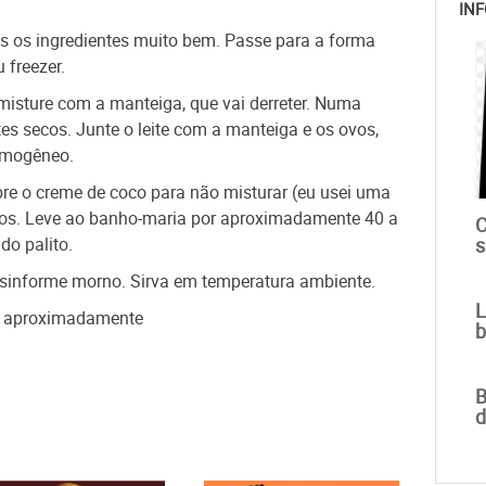
INF
s os ingredientes muito bem. Passe para a forma
 freezer.
 misture com a manteiga, que vai derreter. Numa
tes secos. Junte o leite com a manteiga e os ovos,
omogêneo.
e o creme de coco para não misturar (eu usei uma
ucos. Leve ao banho-maria por aproximadamente 40 a
C
s
do palito.
desinforme morno. Sirva em temperatura ambiente.
L
o aproximadamente
b
B
d