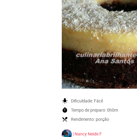
wb_incandescent
Dificuldade:
Fácil
timer
Tempo de preparo:
0h0m
local_dining
Rendimento:
porção
| Nancy Neide F