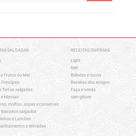
TAS SALGADAS
RECEITAS DIVERSAS
s
Light
Diet
 e Frutos do Mar
Bebidas e sucos
 Principais
Receitas dos amigos
e Tortas salgadas
Faça e venda
s e Massas
sem glúten
os, molhos, sopas e conservas
 Biscoitos salgados
inhos e Lanches
anhamentos e entradas