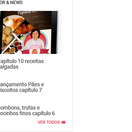
OR & NEWS
apítulo 10 receitas
algadas
ançamento Pães e
iscoitos capítulo 7
ombons, trufas e
ocinhos finos capítulo 6
forward
VER TODOS