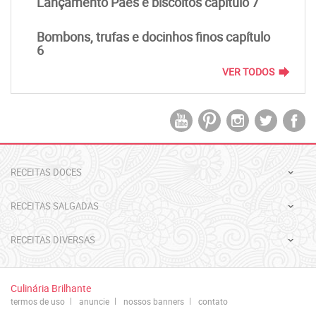
Lançamento Pães e biscoitos capítulo 7
Bombons, trufas e docinhos finos capítulo
6
forward
VER TODOS
RECEITAS DOCES
RECEITAS SALGADAS
RECEITAS DIVERSAS
Culinária Brilhante
termos de uso
anuncie
nossos banners
contato