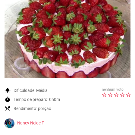
nenhum voto
wb_incandescent
Dificuldade:
Média
timer
Tempo de preparo:
0h0m
local_dining
Rendimento:
porção
| Nancy Neide F