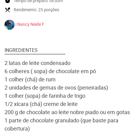
timer
Tempo de preparo:
0h30m
local_dining
Rendimento:
25 porções
| Nancy Neide F
INGREDIENTES
2 latas de leite condensado
6 colheres ( sopa) de chocolate em pó
1 colher (chá) de rum
2 unidades de gemas de ovos (peneiradas)
1 colher (sopa) de farinha de trigo
1/2 xícara (chá) creme de leite
200 g de chocolate ao leite nobre piado ou em gotas
1 parte de chocolate granulado (que baste para
cobertura)