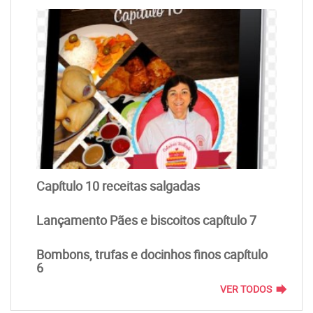
Capítulo 10 receitas salgadas
Lançamento Pães e biscoitos capítulo 7
Bombons, trufas e docinhos finos capítulo
6
forward
VER TODOS