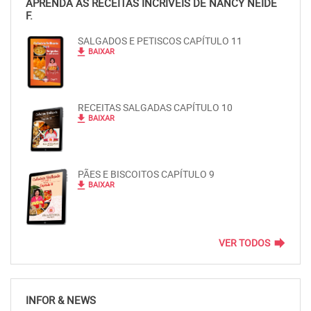
APRENDA AS RECEITAS INCRÍVEIS DE NANCY NEIDE
F.
SALGADOS E PETISCOS CAPÍTULO 11
file_download
BAIXAR
RECEITAS SALGADAS CAPÍTULO 10
file_download
BAIXAR
PÃES E BISCOITOS CAPÍTULO 9
file_download
BAIXAR
forward
VER TODOS
INFOR & NEWS