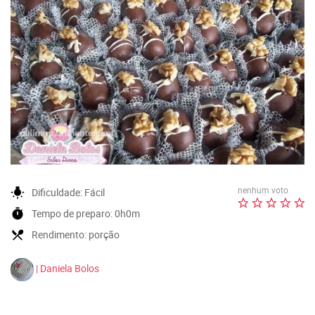
nenhum voto
wb_incandescent
Dificuldade:
Fácil
timer
Tempo de preparo:
0h0m
local_dining
Rendimento:
porção
| Daniela Bolos