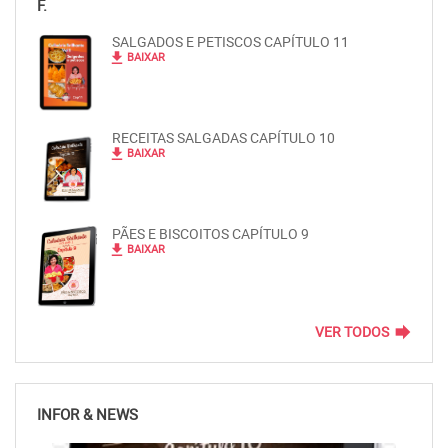
F.
SALGADOS E PETISCOS CAPÍTULO 11
file_download
BAIXAR
RECEITAS SALGADAS CAPÍTULO 10
file_download
BAIXAR
PÃES E BISCOITOS CAPÍTULO 9
file_download
BAIXAR
forward
VER TODOS
INFOR & NEWS