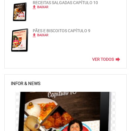
RECEITAS SALGADAS CAPÍTULO 10
file_download
BAIXAR
PÃES E BISCOITOS CAPÍTULO 9
file_download
BAIXAR
forward
VER TODOS
INFOR & NEWS