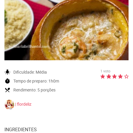
1 voto
wb_incandescent
Dificuldade:
Média
timer
Tempo de preparo:
1h0m
local_dining
Rendimento:
5 porções
| flordeliz
INGREDIENTES