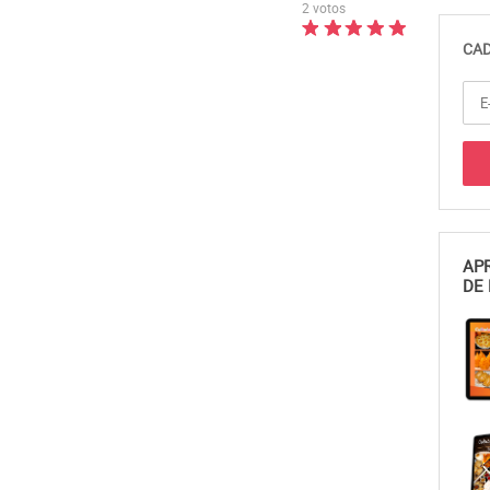
2 votos
CAD
APR
DE 