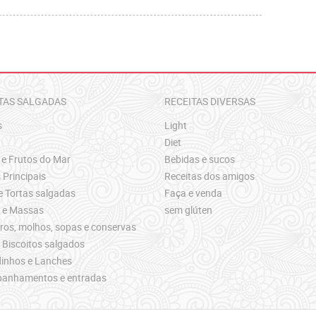
TAS SALGADAS
RECEITAS DIVERSAS
s
Light
Diet
 e Frutos do Mar
Bebidas e sucos
 Principais
Receitas dos amigos
e Tortas salgadas
Faça e venda
s e Massas
sem glúten
os, molhos, sopas e conservas
 Biscoitos salgados
inhos e Lanches
anhamentos e entradas