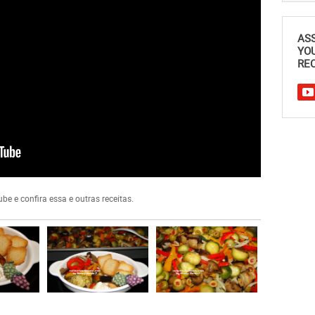
AS
YO
REC
e e confira essa e outras receitas.