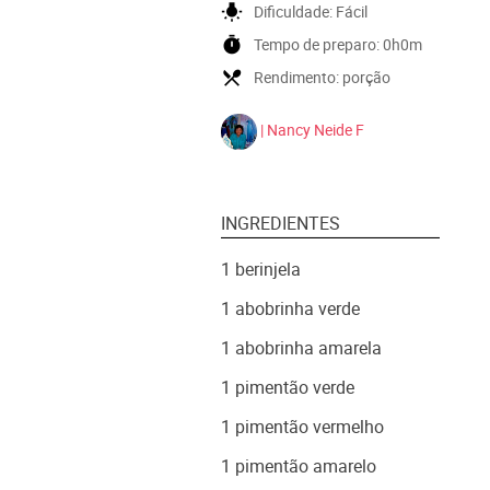
wb_incandescent
Dificuldade:
Fácil
timer
Tempo de preparo:
0h0m
local_dining
Rendimento:
porção
| Nancy Neide F
INGREDIENTES
1 berinjela
1 abobrinha verde
1 abobrinha amarela
1 pimentão verde
1 pimentão vermelho
1 pimentão amarelo