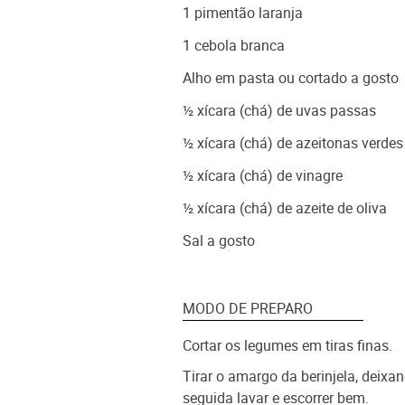
1 pimentão laranja
1 cebola branca
Alho em pasta ou cortado a gosto
½ xícara (chá) de uvas passas
½ xícara (chá) de azeitonas verde
½ xícara (chá) de vinagre
½ xícara (chá) de azeite de oliva
Sal a gosto
MODO DE PREPARO
Cortar os legumes em tiras finas.
Tirar o amargo da berinjela, deix
seguida lavar e escorrer bem.