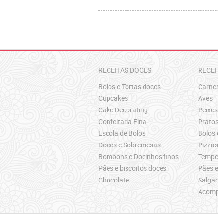
RECEITAS DOCES
RECEI
Bolos e Tortas doces
Carne
Cupcakes
Aves
Cake Decorating
Peixes
Confeitaria Fina
Pratos
Escola de Bolos
Bolos 
Doces e Sobremesas
Pizza
Bombons e Docinhos finos
Temper
Pães e biscoitos doces
Pães e
Chocolate
Salgad
Acomp