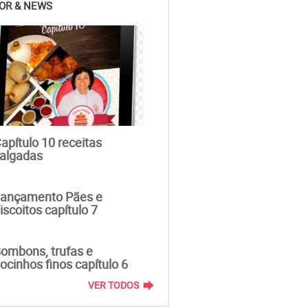
OR & NEWS
apítulo 10 receitas
algadas
ançamento Pães e
iscoitos capítulo 7
ombons, trufas e
ocinhos finos capítulo 6
forward
VER TODOS