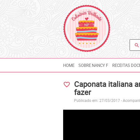
search
HOME
SOBRE NANCY F
RECEITAS DOC
Caponata italiana a
favorite_border
fazer
Publicado em: 27/03/2017 -
Acompanh