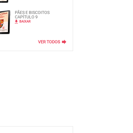
PÃES E BISCOITOS
CAPÍTULO 9
file_download
BAIXAR
forward
VER TODOS