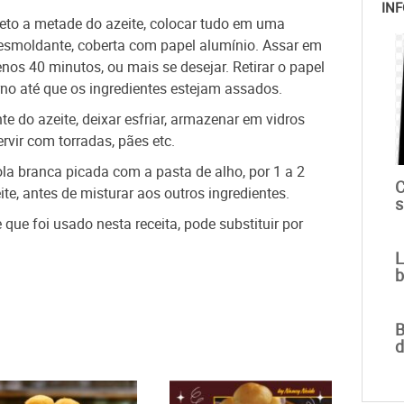
INF
ceto a metade do azeite, colocar tudo em uma
esmoldante, coberta com papel alumínio. Assar em
os 40 minutos, ou mais se desejar. Retirar o papel
orno até que os ingredientes estejam assados.
nte do azeite, deixar esfriar, armazenar em vidros
Servir com torradas, pães etc.
la branca picada com a pasta de alho, por 1 a 2
C
te, antes de misturar aos outros ingredientes.
s
ue foi usado nesta receita, pode substituir por
L
b
B
d