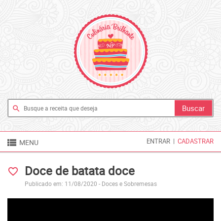
search

ENTRAR
|
CADASTRAR
MENU
Doce de batata doce
favorite_border
Publicado em: 11/08/2020 -
Doces e Sobremesas