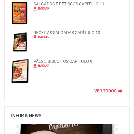
SALGADOS E PETISCOS CAPÍTULO 11
file_download
BAIXAR
RECEITAS SALGADAS CAPÍTULO 10
file_download
BAIXAR
PÃES E BISCOITOS CAPÍTULO 9
file_download
BAIXAR
forward
VER TODOS
INFOR & NEWS