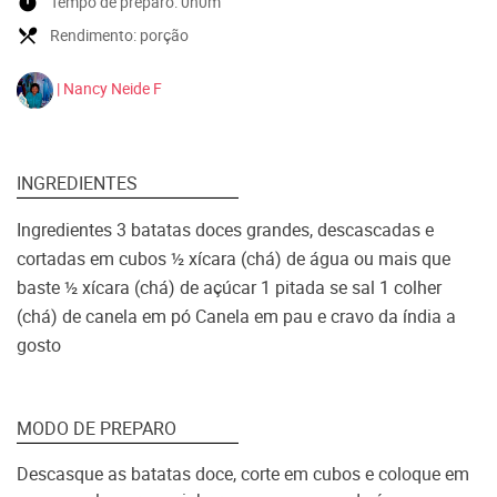
timer
Tempo de preparo:
0h0m
local_dining
Rendimento:
porção
| Nancy Neide F
INGREDIENTES
Ingredientes 3 batatas doces grandes, descascadas e
cortadas em cubos ½ xícara (chá) de água ou mais que
baste ½ xícara (chá) de açúcar 1 pitada se sal 1 colher
(chá) de canela em pó Canela em pau e cravo da índia a
gosto
MODO DE PREPARO
Descasque as batatas doce, corte em cubos e coloque em