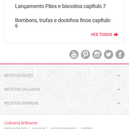
Lançamento Pães e biscoitos capítulo 7
Bombons, trufas e docinhos finos capítulo
6
forward
VER TODOS
RECEITAS DOCES
RECEITAS SALGADAS
RECEITAS DIVERSAS
Culinária Brilhante
termos de uso
anuncie
nossos banners
contato