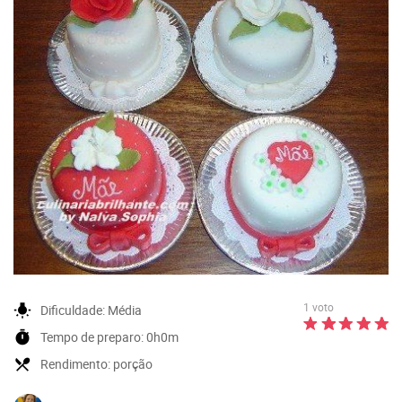
1 voto
wb_incandescent
Dificuldade:
Média
timer
Tempo de preparo:
0h0m
local_dining
Rendimento:
porção