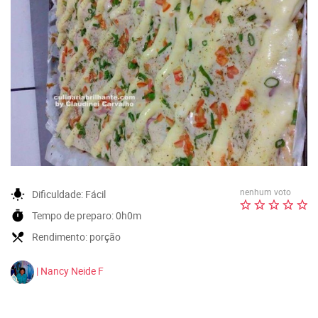
nenhum voto
wb_incandescent
Dificuldade:
Fácil
timer
Tempo de preparo:
0h0m
local_dining
Rendimento:
porção
| Nancy Neide F