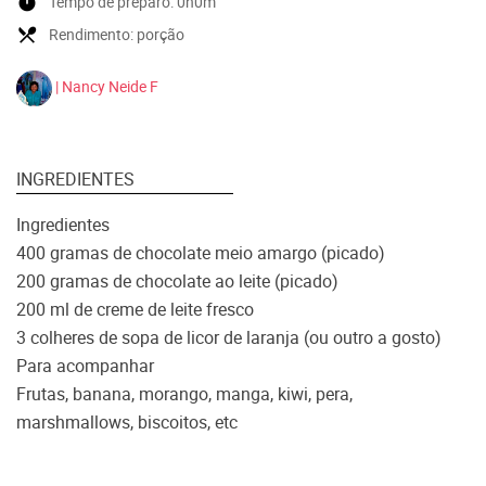
timer
Tempo de preparo:
0h0m
local_dining
Rendimento:
porção
| Nancy Neide F
INGREDIENTES
Ingredientes
400 gramas de chocolate meio amargo (picado)
200 gramas de chocolate ao leite (picado)
200 ml de creme de leite fresco
3 colheres de sopa de licor de laranja (ou outro a gosto)
Para acompanhar
Frutas, banana, morango, manga, kiwi, pera,
marshmallows, biscoitos, etc