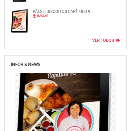
PÃES E BISCOITOS CAPÍTULO 9
file_download
BAIXAR
forward
VER TODOS
INFOR & NEWS