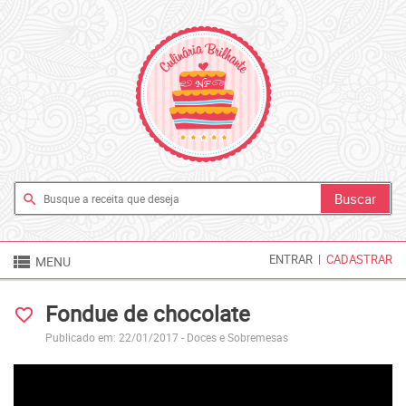
search

ENTRAR
|
CADASTRAR
MENU
Fondue de chocolate
favorite_border
Publicado em: 22/01/2017 -
Doces e Sobremesas