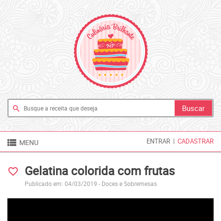
search

ENTRAR
|
CADASTRAR
MENU
Gelatina colorida com frutas
favorite_border
Publicado em: 04/03/2019 -
Doces e Sobremesas