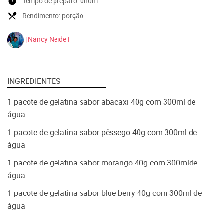
timer
Tempo de preparo:
0h0m
local_dining
Rendimento:
porção
| Nancy Neide F
INGREDIENTES
1 pacote de gelatina sabor abacaxi 40g com 300ml de
água
1 pacote de gelatina sabor pêssego 40g com 300ml de
água
1 pacote de gelatina sabor morango 40g com 300mlde
água
1 pacote de gelatina sabor blue berry 40g com 300ml de
água