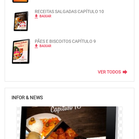
RECEITAS SALGADAS CAPÍTULO 10
file_download
BAIXAR
PÃES E BISCOITOS CAPÍTULO 9
file_download
BAIXAR
forward
VER TODOS
INFOR & NEWS