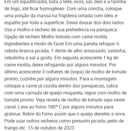
Em um liquidificador, bata o leite, ovos, sal, óleo e a farinha
de trigo, até ficar homogêneo. Com uma concha, coloque
uma porção da massa na frigideira untada com óleo, e
espalhe por toda a superfície. Deixe dourar dos dois lados.
Use o molho e recheio de sua preferência na panqueca.
Opção de recheio Molho tomate com carne moída
Ingredientes e modo de fazer Em uma panela refogue ½
cebola branca picada, 1 dente de alho amassado, salsinha,
cebolinha e sal a gosto. Em seguida acrescente 1 kg de
carne moída, deixe refogando por alguns minutos. Por
último acrescente 3 colheres de (sopa) de molho de tomate
pronto, cozinhe por alguns minutos. Para a montagem
coloque a carne já cozida dentro das panquecas, cubra
com uma camada de queijo muçarela, regue com molho de
tomate pronto. Veja receita de molho de tomate aqui neste
canal. Leve ao forno 180º C por alguns minutos para
gratinar. Retire do forno assim que o queijo derreter, e sirva.
Pode usar outros recheios como presunto picado, peito de
frango etc. 15 de outubro de 2023