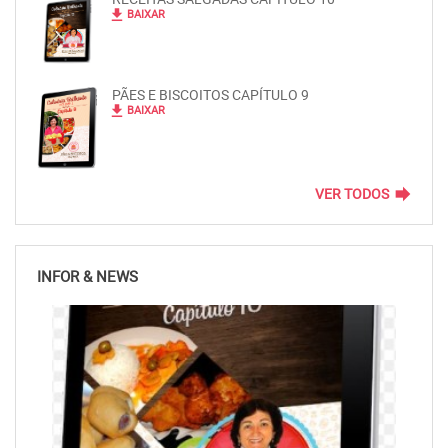
file_download
BAIXAR
PÃES E BISCOITOS CAPÍTULO 9
file_download
BAIXAR
forward
VER TODOS
INFOR & NEWS