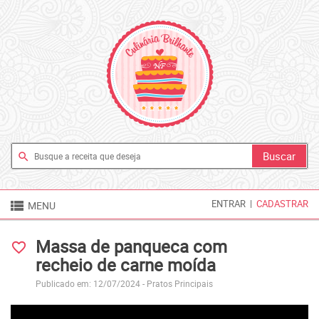
search

ENTRAR
|
CADASTRAR
MENU
Massa de panqueca com
favorite_border
recheio de carne moída
Publicado em: 12/07/2024 -
Pratos Principais