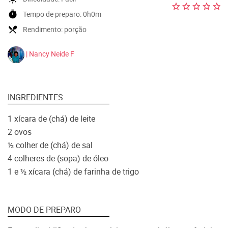
timer
Tempo de preparo:
0h0m
local_dining
Rendimento:
porção
| Nancy Neide F
INGREDIENTES
1 xícara de (chá) de leite
2 ovos
½ colher de (chá) de sal
4 colheres de (sopa) de óleo
1 e ½ xícara (chá) de farinha de trigo
MODO DE PREPARO