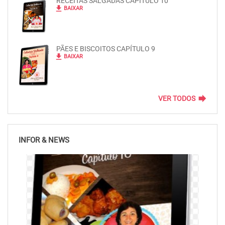
RECEITAS SALGADAS CAPÍTULO 10
file_download
BAIXAR
PÃES E BISCOITOS CAPÍTULO 9
file_download
BAIXAR
forward
VER TODOS
INFOR & NEWS