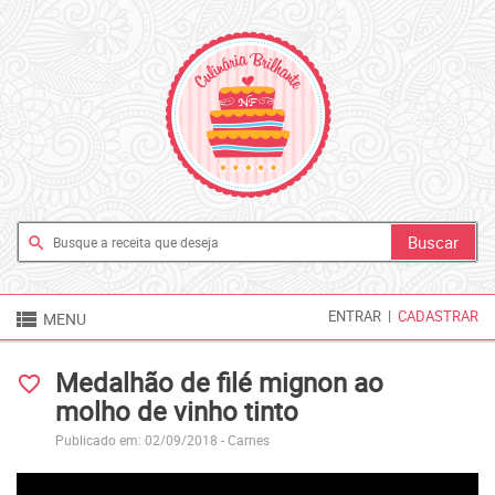
search

ENTRAR
|
CADASTRAR
MENU
Medalhão de filé mignon ao
favorite_border
molho de vinho tinto
Publicado em: 02/09/2018 -
Carnes