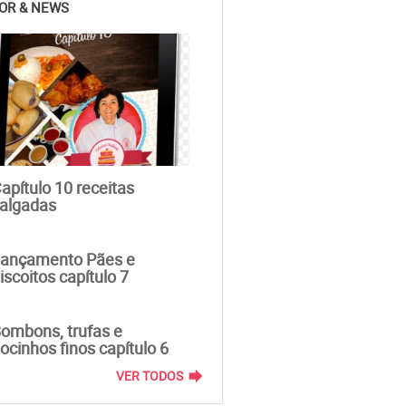
OR & NEWS
apítulo 10 receitas
algadas
ançamento Pães e
iscoitos capítulo 7
ombons, trufas e
ocinhos finos capítulo 6
forward
VER TODOS