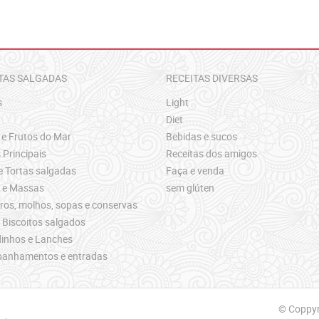
TAS SALGADAS
RECEITAS DIVERSAS
s
Light
Diet
 e Frutos do Mar
Bebidas e sucos
 Principais
Receitas dos amigos
e Tortas salgadas
Faça e venda
s e Massas
sem glúten
os, molhos, sopas e conservas
 Biscoitos salgados
inhos e Lanches
anhamentos e entradas
© Coppyri