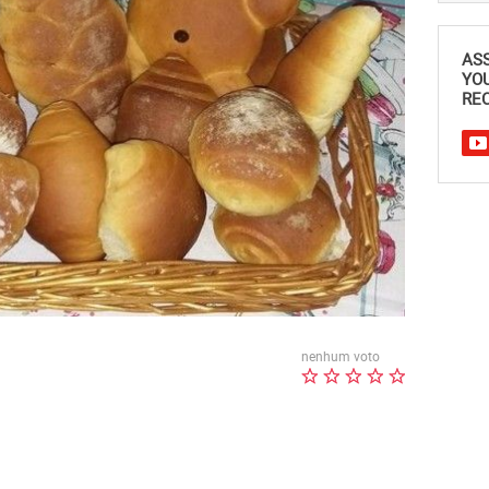
AS
YO
REC
nenhum voto