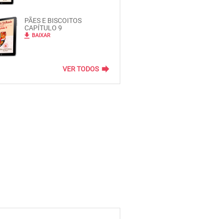
PÃES E BISCOITOS
CAPÍTULO 9
file_download
BAIXAR
forward
VER TODOS