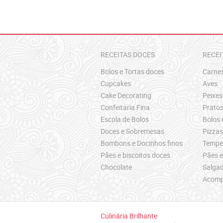
RECEITAS DOCES
RECEI
Bolos e Tortas doces
Carne
Cupcakes
Aves
Cake Decorating
Peixes
Confeitaria Fina
Pratos
Escola de Bolos
Bolos 
Doces e Sobremesas
Pizza
Bombons e Docinhos finos
Temper
Pães e biscoitos doces
Pães e
Chocolate
Salgad
Acomp
Culinária Brilhante