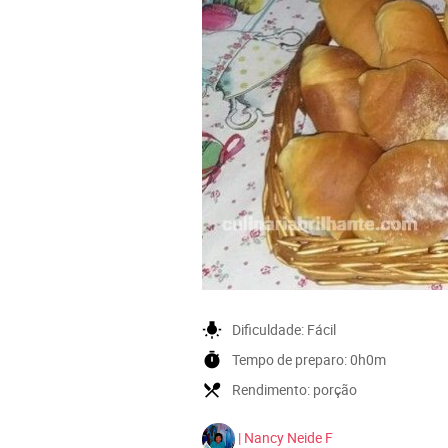
wb_incandescent
Dificuldade:
Fácil
timer
Tempo de preparo:
0h0m
local_dining
Rendimento:
porção
| Nancy Neide F