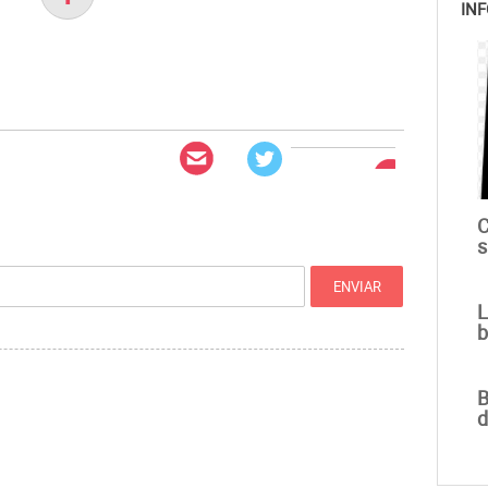
INF
C
s
L
b
B
d