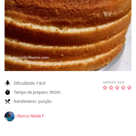
nenhum voto
wb_incandescent
Dificuldade:
Fácil
timer
Tempo de preparo:
0h0m
local_dining
Rendimento:
porção
| Nancy Neide F