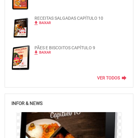
RECEITAS SALGADAS CAPÍTULO 10
file_download
BAIXAR
PÃES E BISCOITOS CAPÍTULO 9
file_download
BAIXAR
forward
VER TODOS
INFOR & NEWS