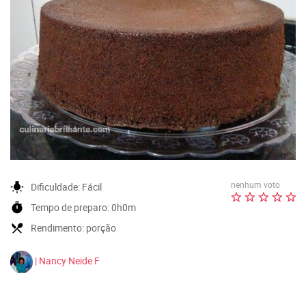
nenhum voto
wb_incandescent
Dificuldade:
Fácil
timer
Tempo de preparo:
0h0m
local_dining
Rendimento:
porção
| Nancy Neide F