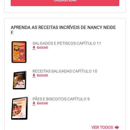
APRENDA AS RECEITAS INCRÍVEIS DE NANCY NEIDE
F.
SALGADOS E PETISCOS CAPÍTULO 11
file_download
BAIXAR
RECEITAS SALGADAS CAPÍTULO 10
file_download
BAIXAR
PÃES E BISCOITOS CAPÍTULO 9
file_download
BAIXAR
forward
VER TODOS