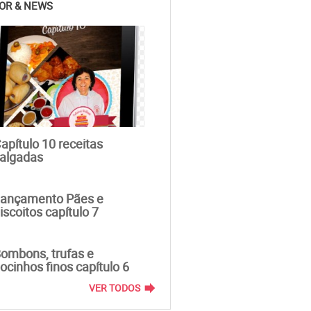
OR & NEWS
apítulo 10 receitas
algadas
ançamento Pães e
iscoitos capítulo 7
ombons, trufas e
ocinhos finos capítulo 6
forward
VER TODOS