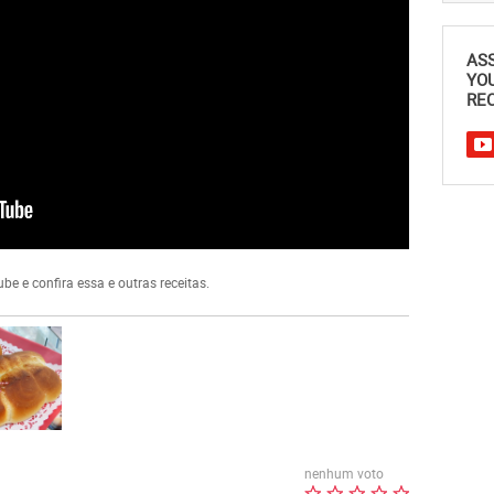
AS
YO
REC
e e confira essa e outras receitas.
nenhum voto