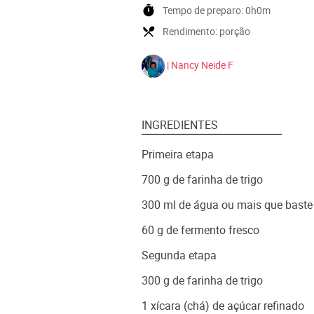
timer
Tempo de preparo:
0h0m
local_dining
Rendimento:
porção
| Nancy Neide F
INGREDIENTES
Primeira etapa
700 g de farinha de trigo
300 ml de água ou mais que baste
60 g de fermento fresco
Segunda etapa
300 g de farinha de trigo
1 xícara (chá) de açúcar refinado