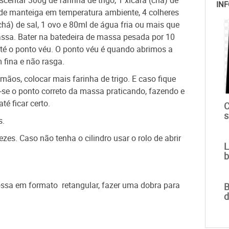
entar 300g de farinha de trigo, 1 xícara (chá) de
INF
) de manteiga em temperatura ambiente, 4 colheres
(chá) de sal, 1 ovo e 80ml de água fria ou mais que
assa. Bater na batedeira de massa pesada por 10
té o ponto véu. O ponto véu é quando abrimos a
fina e não rasga.
ãos, colocar mais farinha de trigo. E caso fique
se o ponto correto da massa praticando, fazendo e
té ficar certo.
C
s
s.
zes. Caso não tenha o cilindro usar o rolo de abrir
L
b
ossa em formato retangular, fazer uma dobra para
B
d