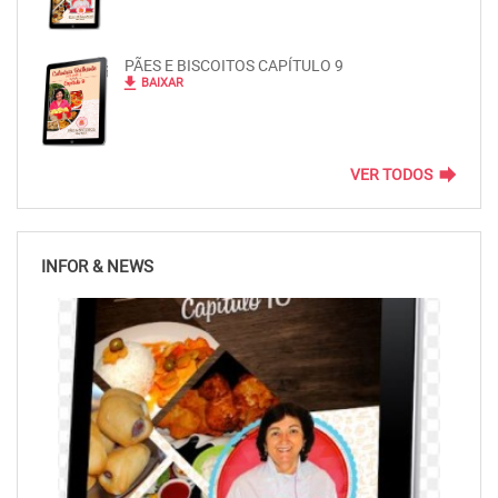
PÃES E BISCOITOS CAPÍTULO 9
file_download
BAIXAR
forward
VER TODOS
INFOR & NEWS