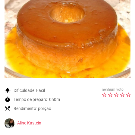
nenhum voto
wb_incandescent
Dificuldade:
Fácil
timer
Tempo de preparo:
0h0m
local_dining
Rendimento:
porção
| Aline Kastein