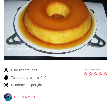
nenhum voto
wb_incandescent
Dificuldade:
Fácil
timer
Tempo de preparo:
0h0m
local_dining
Rendimento:
porção
| Nancy Neide F