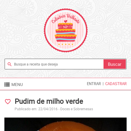
search

ENTRAR
|
CADASTRAR
MENU
Pudim de milho verde
favorite_border
Publicado em: 22/04/2016 -
Doces e Sobremesas