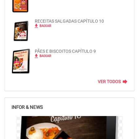
RECEITAS SALGADAS CAPÍTULO 10
file_download
BAIXAR
PÃES E BISCOITOS CAPÍTULO 9
file_download
BAIXAR
forward
VER TODOS
INFOR & NEWS